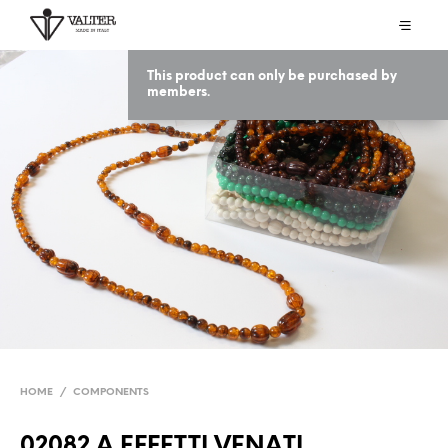
This product can only be purchased by
members.
HOME
/
COMPONENTS
02082 A EFFETTI VENATI