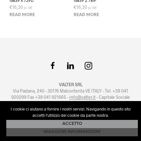
15839 X 729D
15839 Z 781F
€
16,30
€
16,30
ex. VAT
ex. VAT
READ MORE
READ MORE
VALTER SRL
Via Padana, 240 - 30176 Malcontenta VE ITALY - Tel. +39 041
920299 Fax +39 041 921665 -
info@valter.it
- Capitale Sociale
euro 100.000 i.v. - PI e Reg. Imprese Venezia n.02039810276
I cookie ci aiutano a fornire i nostri servizi. Navigando in questo sito
Privacy Policy
-
Cookie Policy
-
Condizioni di Vendita
accetti l'utilizzo dei cookie da parte nostra.
Powered by
artmosfera.it
ACCETTO
MAGGIORI INFORMAZIONI