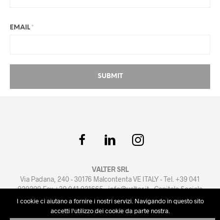
EMAIL
*
VALTER SRL
Via Padana, 240 - 30176 Malcontenta VE ITALY - Tel. +39 041
920299 Fax +39 041 921665 -
info@valter.it
- Capitale Sociale
euro 100.000 i.v. - PI e Reg. Imprese Venezia n.02039810276
I cookie ci aiutano a fornire i nostri servizi. Navigando in questo sito
Privacy Policy
-
Cookie Policy
-
Condizioni di Vendita
accetti l'utilizzo dei cookie da parte nostra.
Powered by
artmosfera.it