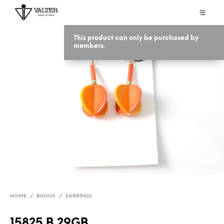
This product can only be purchased by
members.
HOME
/
BIJOUX
/
EARRINGS
15825 B 29GB